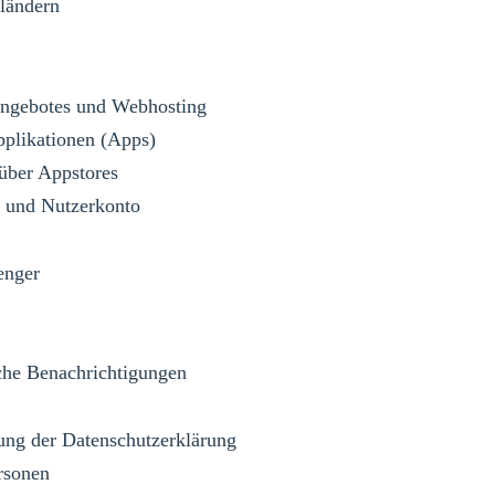
tländern
eangebotes und Webhosting
plikationen (Apps)
über Appstores
 und Nutzerkonto
enger
sche Benachrichtigungen
ung der Datenschutzerklärung
rsonen