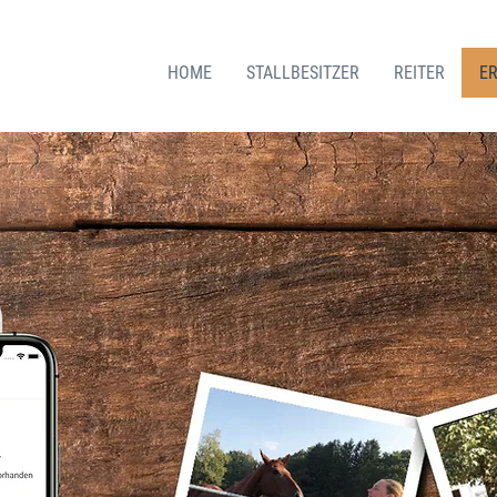
HOME
STALLBESITZER
REITER
E