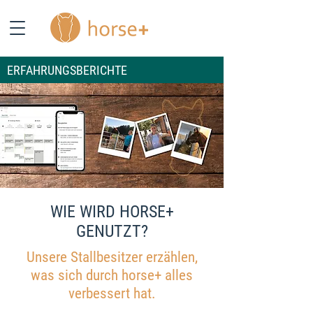
ERFAHRUNGSBERICHTE
WIE WIRD HORSE+
GENUTZT?
Unsere Stallbesitzer erzählen,
was sich durch horse+ alles
verbessert hat.