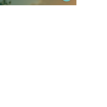
3 Monate kostenlos testen
Unser Versprechen seit über 9 Jahren!
Kein automatisches Abo.
Volle Freiheit, volle Kontrolle.
Keine Kosten pro Benutzer oder Pferd.
& transparent für deinen Stall.
Fair