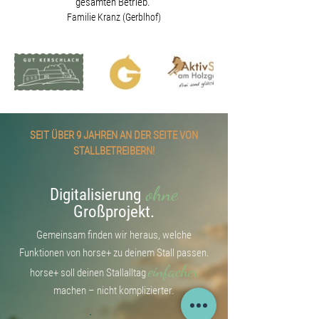
gesamten Betrieb."
Familie Kranz (Gerblhof)
SEIT ÜBER 9 JAHREN AN DER SEITE VON
STALLBETREIBERN!
ohne
Digitalisierung
Großprojekt.
Gemeinsam finden wir heraus, welche
Funktionen von horse+ zu deinem Stall passen.
einfacher
horse+ soll deinen Stallalltag
machen – nicht komplizierter.